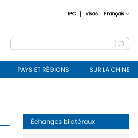
IPC
Visas
Français
简体中文
English
Русский
Español
PAYS ET RÉGIONS
SUR LA CHINE
عربي
Échanges bilatéraux