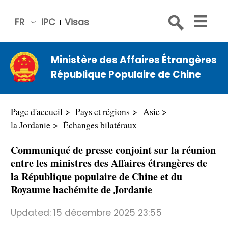
FR
IPC
Visas
简体
中文
Ministère des Affaires Étrangères
Engli
République Populaire de Chine
sh
Русс
кий
Page d'accueil
Pays et régions
Asie
Espa
la Jordanie
Échanges bilatéraux
ñol
Communiqué de presse conjoint sur la réunion
عربي
entre les ministres des Affaires étrangères de
la République populaire de Chine et du
Royaume hachémite de Jordanie
Updated:
15 décembre 2025 23:55