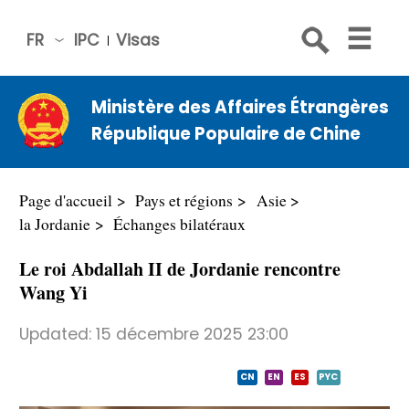
FR
IPC
Visas
简体
中文
Ministère des Affaires Étrangères
Engli
République Populaire de Chine
sh
Русс
кий
Page d'accueil
Pays et régions
Asie
Espa
la Jordanie
Échanges bilatéraux
ñol
Le roi Abdallah II de Jordanie rencontre
عربي
Wang Yi
Updated:
15 décembre 2025 23:00
CN
EN
ES
PYC