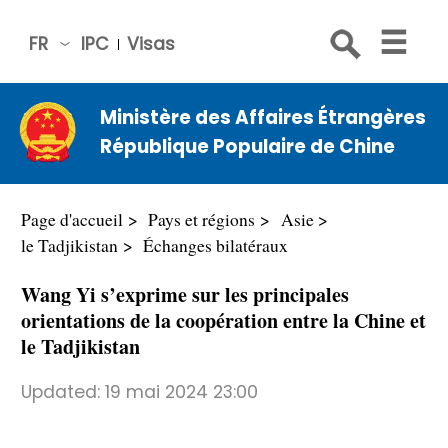
FR
IPC
Visas
简体
中文
Ministère des Affaires Étrangères
Engli
République Populaire de Chine
sh
Русс
кий
Page d'accueil
Pays et régions
Asie
Espa
le Tadjikistan
Échanges bilatéraux
ñol
Wang Yi s’exprime sur les principales
عربي
orientations de la coopération entre la Chine et
le Tadjikistan
Updated:
19 mai 2024 23:00