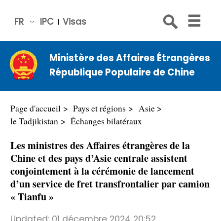
FR
IPC
Visas
简体
中文
Ministère des Affaires Étrangères
Engli
République Populaire de Chine
sh
Русс
кий
Page d'accueil
Pays et régions
Asie
Espa
le Tadjikistan
Échanges bilatéraux
ñol
Les ministres des Affaires étrangères de la
عربي
Chine et des pays d’Asie centrale assistent
conjointement à la cérémonie de lancement
d’un service de fret transfrontalier par camion
« Tianfu »
Updated:
01 décembre 2024 20:52