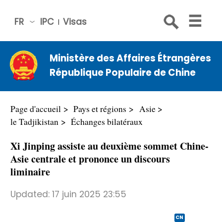
FR
IPC
Visas
简体
中文
Ministère des Affaires Étrangères
Engli
République Populaire de Chine
sh
Русс
кий
Page d'accueil
Pays et régions
Asie
Espa
le Tadjikistan
Échanges bilatéraux
ñol
Xi Jinping assiste au deuxième sommet Chine-
عربي
Asie centrale et prononce un discours
liminaire
Updated:
17 juin 2025 23:55
CN