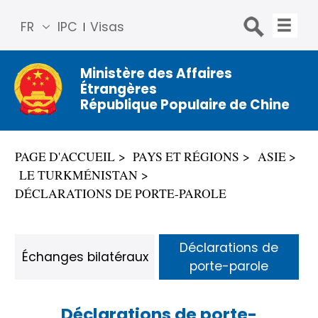
FR
IPC
Visas
简体
中文
Ministère des Affaires
Étrangères
Engli
République Populaire de Chine
sh
Русс
кий
PAGE D'ACCUEIL
PAYS ET RÉGIONS
ASIE
Espa
LE TURKMÉNISTAN
ñol
DÉCLARATIONS DE PORTE-PAROLE
عربي
Déclarations de
Échanges bilatéraux
porte-parole
Déclarations de porte-