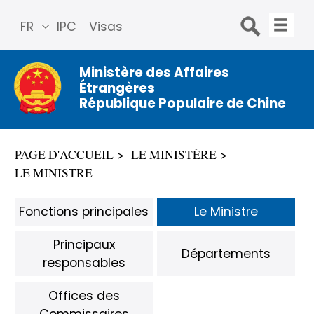
FR
IPC
Visas
简体
中文
Ministère des Affaires
Étrangères
Engli
République Populaire de Chine
sh
Русс
кий
PAGE D'ACCUEIL
LE MINISTÈRE
Espa
LE MINISTRE
ñol
عربي
Fonctions principales
Le Ministre
Principaux
Départements
responsables
Offices des
Commissaires