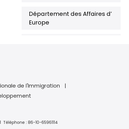
Département des Affaires d’
Europe
Département des Affaires d’
Amérique du Nord et d’
Océanie
Département des Affaires d’
Amérique latine et des
ionale de l'Immigration
Caraïbes
veloppement
Département des
Organisations et
1
Téléphone : 86-10-65961114