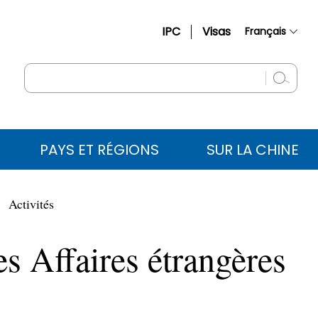
IPC
Visas
Français
简体中文
English
Русский
Español
PAYS ET RÉGIONS
SUR LA CHINE
عربي
Activités
es Affaires étrangères