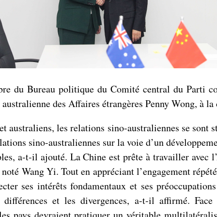
re du Bureau politique du Comité central du Parti co
e australienne des Affaires étrangères Penny Wong, à la
et australiens, les relations sino-australiennes se sont s
lations sino-australiennes sur la voie d’un développeme
ples, a-t-il ajouté. La Chine est prête à travailler avec 
 a noté Wang Yi. Tout en appréciant l’engagement répété 
pecter ses intérêts fondamentaux et ses préoccupation
 différences et les divergences, a-t-il affirmé. Face
les pays devraient pratiquer un véritable multilatérali