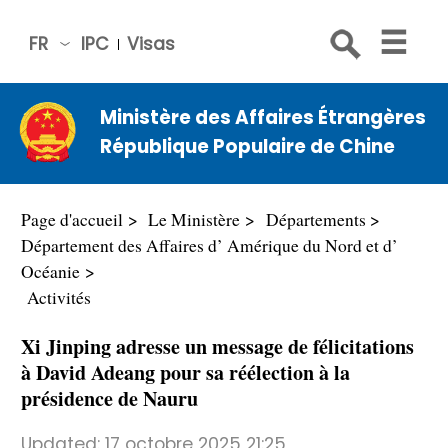
FR
IPC
Visas
简体
中文
Ministère des Affaires Étrangères
Engli
République Populaire de Chine
sh
Русс
кий
Page d'accueil
Le Ministère
Départements
Espa
Département des Affaires d’ Amérique du Nord et d’
ñol
Océanie
Activités
عربي
Xi Jinping adresse un message de félicitations
à David Adeang pour sa réélection à la
présidence de Nauru
Updated:
17 octobre 2025 21:25