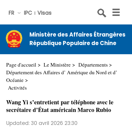
FR
IPC
Visas
简体
中文
Ministère des Affaires Étrangères
Engli
République Populaire de Chine
sh
Русс
кий
Page d'accueil
Le Ministère
Départements
Espa
Département des Affaires d’ Amérique du Nord et d’
ñol
Océanie
Activités
عربي
Wang Yi s’entretient par téléphone avec le
secrétaire d’État américain Marco Rubio
Updated:
30 avril 2026 23:30