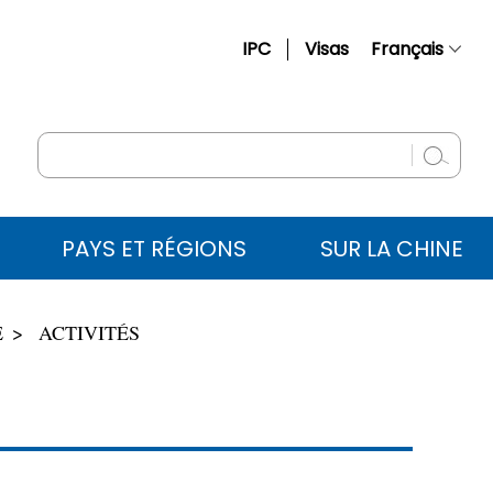
IPC
Visas
Français
简体中文
English
Русский
Español
PAYS ET RÉGIONS
SUR LA CHINE
عربي
E
ACTIVITÉS