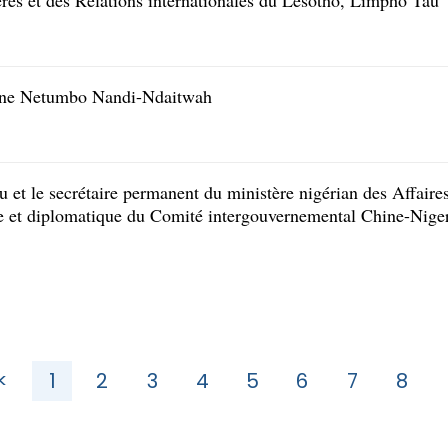
ères et des Relations internationales du Lesotho, Limpho Tau
ienne Netumbo Nandi-Ndaitwah
yu et le secrétaire permanent du ministère nigérian des Affa
e et diplomatique du Comité intergouvernemental Chine-Nige
<
1
2
3
4
5
6
7
8