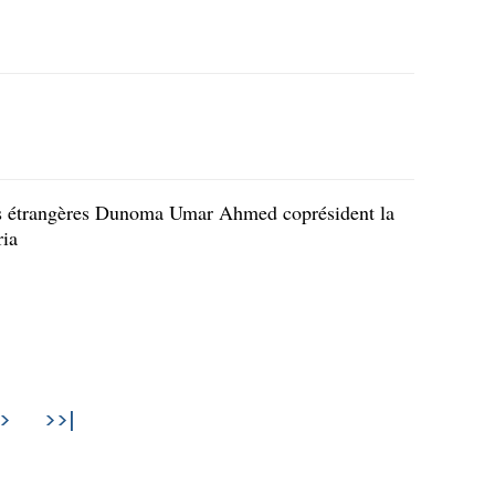
ires étrangères Dunoma Umar Ahmed coprésident la
ria
>
>>|