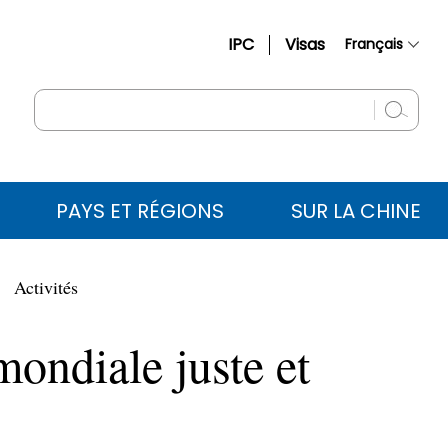
IPC
Visas
Français
简体中文
English
Русский
Español
PAYS ET RÉGIONS
SUR LA CHINE
عربي
Activités
ondiale juste et