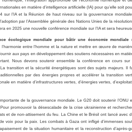
n numérique, l’intégration approfondie de l’économie numérique et de
nationales en matière d’intelligence artificielle (IA) pour qu’elle soit p
 sur l’IA et la Réunion de haut niveau sur la gouvernance mondiale 
r l’adoption par l’Assemblée générale des Nations Unies de la résolution
sera en 2025 une nouvelle conférence mondiale sur l’IA et sera heureu
ce écologique mondiale pour bâtir une économie mondiale r
 l’harmonie entre l’homme et la nature et mettre en œuvre de manière 
fournir aux pays en développement des soutiens nécessaires en matièr
tant. Nous devons soutenir ensemble la conférence en cours sur l
. La transition et la sécurité énergétiques sont des sujets majeurs. Il 
raditionnelles par des énergies propres et accélérer la transition v
ionale en matière d’infrastructures vertes, d’énergies vertes, d’exploit
mportante de la gouvernance mondiale. Le G20 doit soutenir l’ONU et 
s. Pour promouvoir la désescalade de la crise ukrainienne et recherche
s et de non-attisement du feu. La Chine et le Brésil ont lancé avec 
s de voix pour la paix. Les combats à Gaza ont infligé d’immenses souff
l’apaisement de la situation humanitaire et la reconstruction d’après