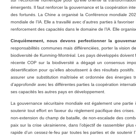
sur l’économie numérique pour qu’elle oriente la transformatio
émergents. Il faut renforcer la gouvernance et la coopération inter
des fortunés. La Chine a organisé la Conférence mondiale 2024
mondiale de l’IA. Elle a travaillé avec d’autres parties à favorise
renforcement des capacités dans le domaine de l’IA. Elle organi
Cinquièmement, nous devons perfectionner la gouvernan
responsabilités communes mais différenciées, porter la vision de
biodiversité de Kunming-Montréal. Les pays développés doivent 
récente COP sur la biodiversité a dégagé un consensus impor
désertification pour qu’elles aboutissent à des résultats positifs
assurer une substitution maîtrisée et ordonnée des énergies t
d’approfondir avec les différentes parties la coopération internat
ses capacités les autres pays en développement.
La gouvernance sécuritaire mondiale est également une partie i
soutenir tout effort en faveur du règlement pacifique des crise
non-extension du champ de bataille, de non-escalade des combat
paix sur la crise ukrainienne, dans l’objectif de rassembler plu
rapide d’un cessez-le-feu par toutes les parties et de soutenir 