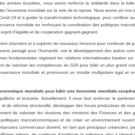
 années écoulées, nous avons renforcé la solidarité dans la lutte c
ter l’économie mondiale sur la voie de la reprise. Nous avons uni nos 
Covid-19 et à guider la transformation technologique, pour conférer a
rnance mondiale en renforçant la coordination des politiques macroé
un esprit d’égalité et de coopération gagnant-gagnant.
oment charnière et à explorer de nouveaux horizons pour continuer de 
’avenir partagé pour l’humanité, voir le développement des autres co
es fondamentales régissant les relations internationales basées sur 
important de valoriser les compétences du G20 pour bâtir un plus gran
 gouvernance mondiale et promouvoir un monde multipolaire égal et o
économique mondiale pour bâtir une économie mondiale coopérat
librée et inclusive. Actuellement, il nous faut renforcer le partenari
 de réforme structurelle, développer des forces productives de nouvel
convient de valoriser les réunions des ministres des Finances et des
 politiques macroéconomiques et de créer un environnement ouvert, 
es créanciers commerciaux doivent, en tant que principaux créanciers, p
faires intègre, de continuer d’appliquer la tolérance zéro à l’égard d