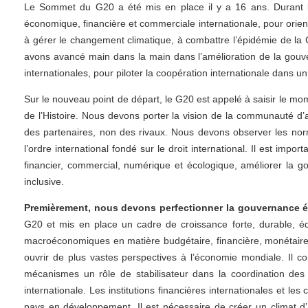
Le Sommet du G20 a été mis en place il y a 16 ans. Durant les
économique, financière et commerciale internationale, pour orien
à gérer le changement climatique, à combattre l’épidémie de la 
avons avancé main dans la main dans l’amélioration de la gouve
internationales, pour piloter la coopération internationale dans 
Sur le nouveau point de départ, le G20 est appelé à saisir le m
de l’Histoire. Nous devons porter la vision de la communauté d
des partenaires, non des rivaux. Nous devons observer les norm
l’ordre international fondé sur le droit international. Il est 
financier, commercial, numérique et écologique, améliorer la
inclusive.
Premièrement, nous devons perfectionner la gouvernance 
G20 et mis en place un cadre de croissance forte, durable, équi
macroéconomiques en matière budgétaire, financière, monétaire et
ouvrir de plus vastes perspectives à l’économie mondiale. Il 
mécanismes un rôle de stabilisateur dans la coordination des
internationale. Les institutions financières internationales et l
pays en développement. Il est nécessaire de créer un climat d’af