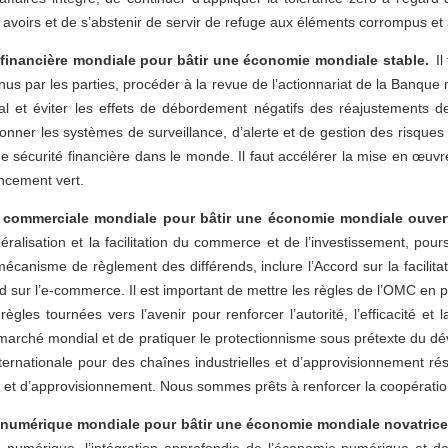
voirs et de s’abstenir de servir de refuge aux éléments corrompus et 
inancière mondiale pour bâtir une économie mondiale stable.
Il 
nus par les parties, procéder à la revue de l’actionnariat de la Banque
nal et éviter les effets de débordement négatifs des réajustements 
ionner les systèmes de surveillance, d’alerte et de gestion des risques
 de sécurité financière dans le monde. Il faut accélérer la mise en œu
ancement vert.
 commerciale mondiale pour bâtir une économie mondiale ouver
ralisation et la facilitation du commerce et de l’investissement, pou
mécanisme de règlement des différends, inclure l’Accord sur la facili
sur l’e-commerce. Il est important de mettre les règles de l’OMC en p
les tournées vers l’avenir pour renforcer l’autorité, l’efficacité et l
le marché mondial et de pratiquer le protectionnisme sous prétexte du d
internationale pour des chaînes industrielles et d’approvisionnement rés
elles et d’approvisionnement. Nous sommes prêts à renforcer la coopérat
numérique mondiale pour bâtir une économie mondiale novatrice