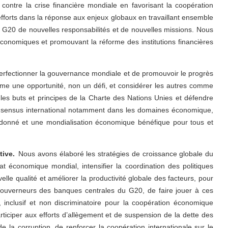
ontre la crise financière mondiale en favorisant la coopération
efforts dans la réponse aux enjeux globaux en travaillant ensemble
u G20 de nouvelles responsabilités et de nouvelles missions. Nous
conomiques et promouvant la réforme des institutions financières
perfectionner la gouvernance mondiale et de promouvoir le progrès
mme une opportunité, non un défi, et considérer les autres comme
les buts et principes de la Charte des Nations Unies et défendre
d consensus international notamment dans les domaines économique,
rdonné et une mondialisation économique bénéfique pour tous et
ive.
Nous avons élaboré les stratégies de croissance globale du
at économique mondial, intensifier la coordination des politiques
le qualité et améliorer la productivité globale des facteurs, pour
 gouverneurs des banques centrales du G20, de faire jouer à ces
inclusif et non discriminatoire pour la coopération économique
articiper aux efforts d’allègement et de suspension de la dette des
e la corruption, de renforcer la coopération internationale sur le