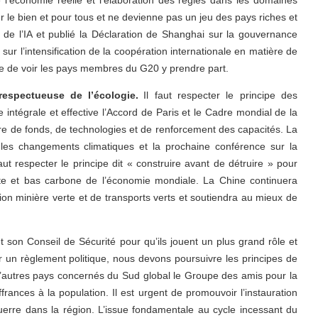
 l’économie réelle et l’élaboration des règles dans les domaines
our le bien et pour tous et ne devienne pas un jeu des pays riches et
de l’IA et publié la Déclaration de Shanghai sur la gouvernance
 sur l’intensification de la coopération internationale en matière de
se de voir les pays membres du G20 y prendre part.
espectueuse de l’écologie.
Il faut respecter le principe des
intégrale et effective l’Accord de Paris et le Cadre mondial de la
e de fonds, de technologies et de renforcement des capacités. La
es changements climatiques et la prochaine conférence sur la
faut respecter le principe dit « construire avant de détruire » pour
erte et bas carbone de l’économie mondiale. La Chine continuera
ation minière verte et de transports verts et soutiendra au mieux de
son Conseil de Sécurité pour qu’ils jouent un plus grand rôle et
r un règlement politique, nous devons poursuivre les principes de
d’autres pays concernés du Sud global le Groupe des amis pour la
rances à la population. Il est urgent de promouvoir l’instauration
-guerre dans la région. L’issue fondamentale au cycle incessant du