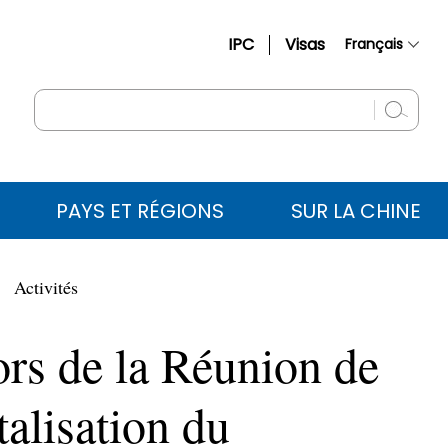
IPC
Visas
Français
简体中文
English
Русский
Español
PAYS ET RÉGIONS
SUR LA CHINE
عربي
Activités
ors de la Réunion de
talisation du