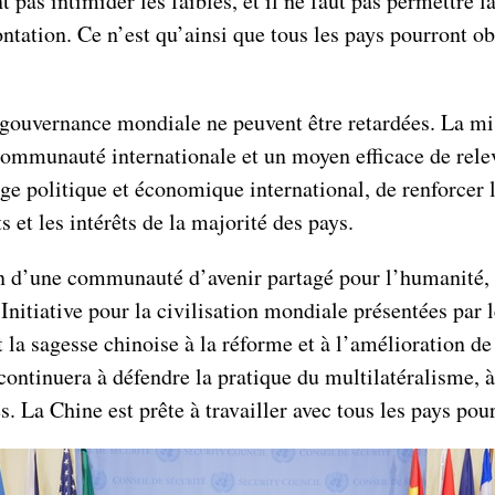
 pas intimider les faibles, et il ne faut pas permettre la
ontation. Ce n’est qu’ainsi que tous les pays pourront o
a gouvernance mondiale ne peuvent être retardées. La m
a communauté internationale et un moyen efficace de relev
 politique et économique international, de renforcer l
s et les intérêts de la majorité des pays.
on d’une communauté d’avenir partagé pour l’humanité, a
’Initiative pour la civilisation mondiale présentées par 
t la sagesse chinoise à la réforme et à l’amélioration d
 continuera à défendre la pratique du multilatéralisme, 
 La Chine est prête à travailler avec tous les pays pour