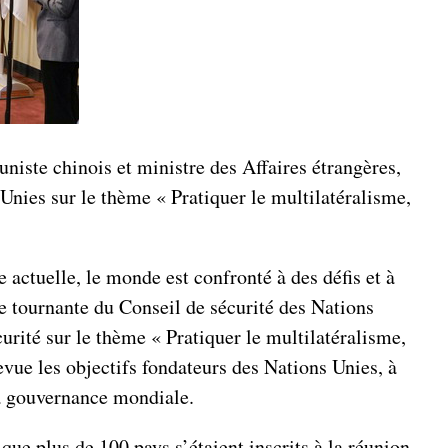
iste chinois et ministre des Affaires étrangères,
Unies sur le thème « Pratiquer le multilatéralisme,
 actuelle, le monde est confronté à des défis et à
te tournante du Conseil de sécurité des Nations
urité sur le thème « Pratiquer le multilatéralisme,
evue les objectifs fondateurs des Nations Unies, à
la gouvernance mondiale.
que plus de 100 pays s’étaient inscrits à la réunion.