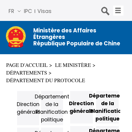
FR
IPC
Visas
简体
中文
Ministère des Affaires
Étrangères
Engli
République Populaire de Chine
sh
Русс
кий
PAGE D'ACCUEIL
LE MINISTÈRE
Espa
DÉPARTEMENTS
ñol
DÉPARTEMENT DU PROTOCOLE
عربي
Département
Département
Direction
de la
Direction
de la
générale
Planification
générale
Planification
politique
politique
Département