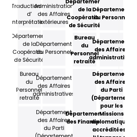
Département
Traduction et
Administration
de la
Département
d’
des Affaires
Coopération
du Personnel
Interprétation
extérieures
de Sécurité
Département
Bureau
Département
de la
Département
du
des Affaires
Coopération
du Personnel
Personnel
administratives
de Sécurité
retraité
Département
Bureau
Département
des Affaires
du
des Affaires
du Parti
Personnel
administratives
(Département
retraité
pour les
Département
Département
Missions
des Affaires
des Finances
diplomatiques
du Parti
accréditées à
(Département