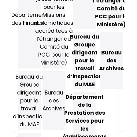
l’étranger du
pour les
Comité du
Département
Missions
PCC pour le
des Finances
diplomatiques
Ministère)
accréditées à
Bureau du
l’étranger du
Groupe
Comité du
dirigeant
Bureau
PCC pour le
pour le
des
Ministère)
travail
Archives
d’inspection
Bureau du
du MAE
Groupe
dirigeant
Bureau
Département
pour le
des
de la
travail
Archives
Prestation des
d’inspection
Services pour
du MAE
les
établissements