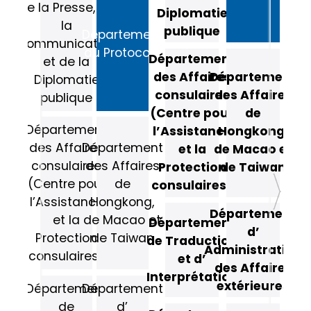
de la Presse, de
Diplomatie
la
publique
Département
Communication
du Protocole
Département
et de la
des Affaires
Département
Diplomatie
consulaires
des Affaires
publique
(Centre pour
de
Département
l’Assistance
Hongkong,
des Affaires
Département
et la
de Macao et
consulaires
des Affaires
Protection
de Taiwan
(Centre pour
de
consulaires)
l’Assistance
Hongkong,
Département
et la
de Macao et
Département
d’
Protection
de Taiwan
de Traduction
Administration
consulaires)
et d’
des Affaires
Interprétation
extérieures
Département
Département
de
d’