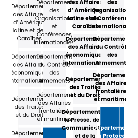
des Affaires
des
Département
Département
d’ Amérique
Organisations
des
des Affaires
latine et des
et Conférences
Organisations
d’ Amérique
Caraïbes
internationales
et
latine et des
Conférences
Caraïbes
Département
Département
internationales
des Affaires
du Contrôle
économiques
des
Département
Département
internationales
Armements
des Affaires
du Contrôle
économiques
des
Département
Département
internationales
Armements
des Affaires
des Traités
frontalières
Département
et du Droit
Département
et maritimes
des Affaires
des Traités
frontalières
Département de
et du Droit
et maritimes
la Presse, de la
Communication
Département
Département
et de la
du Protocole