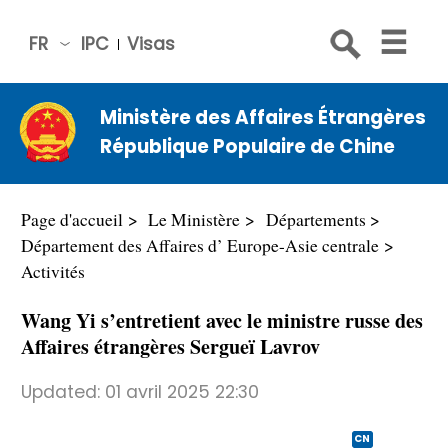
FR
IPC
Visas
简体
中文
Ministère des Affaires Étrangères
Engli
République Populaire de Chine
sh
Русс
кий
Page d'accueil
Le Ministère
Départements
Espa
Département des Affaires d’ Europe-Asie centrale
ñol
Activités
عربي
Wang Yi s’entretient avec le ministre russe des
Affaires étrangères Sergueï Lavrov
Updated:
01 avril 2025 22:30
CN