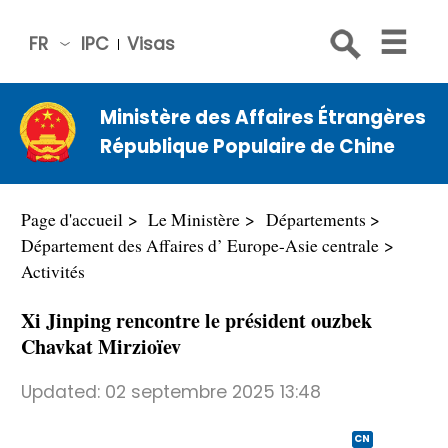
FR
IPC
Visas
简体
中文
Ministère des Affaires Étrangères
Engli
République Populaire de Chine
sh
Русс
кий
Page d'accueil
Le Ministère
Départements
Espa
Département des Affaires d’ Europe-Asie centrale
ñol
Activités
عربي
Xi Jinping rencontre le président ouzbek
Chavkat Mirzioïev
Updated:
02 septembre 2025 13:48
CN