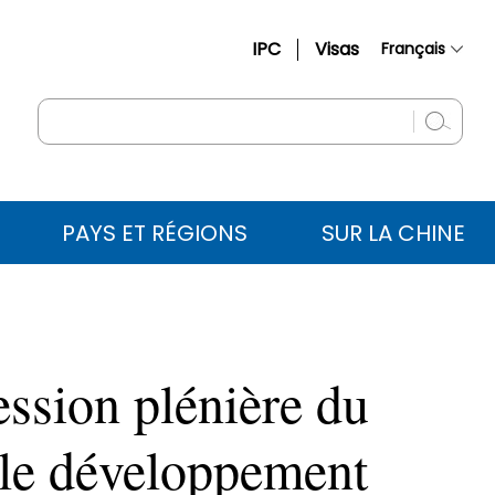
IPC
Visas
Français
简体中文
English
Русский
Español
PAYS ET RÉGIONS
SUR LA CHINE
عربي
session plénière du
t le développement