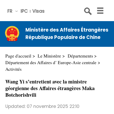
FR
IPC
Visas
简体
中文
Ministère des Affaires Étrangères
Engli
République Populaire de Chine
sh
Русс
кий
Page d'accueil
Le Ministère
Départements
Espa
Département des Affaires d’ Europe-Asie centrale
ñol
Activités
عربي
Wang Yi s’entretient avec la ministre
géorgienne des Affaires étrangères Maka
Botchorishvili
Updated:
07 novembre 2025 22:10