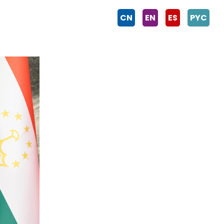
CN
EN
ES
PYC