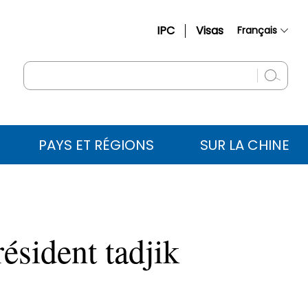
IPC
Visas
Français
简体中文
English
Русский
Español
PAYS ET RÉGIONS
SUR LA CHINE
عربي
résident tadjik