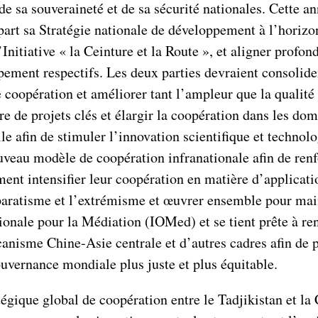
de sa souveraineté et de sa sécurité nationales. Cette 
part sa Stratégie nationale de développement à l’horizo
’Initiative « la Ceinture et la Route », et aligner prof
oppement respectifs. Les deux parties devraient consoli
e coopération et améliorer tant l’ampleur que la quali
re de projets clés et élargir la coopération dans les d
ielle afin de stimuler l’innovation scientifique et techn
uveau modèle de coopération infranationale afin de renf
ent intensifier leur coopération en matière d’application
séparatisme et l’extrémisme et œuvrer ensemble pour maint
ionale pour la Médiation (IOMed) et se tient prête à re
anisme Chine-Asie centrale et d’autres cadres afin de 
uvernance mondiale plus juste et plus équitable.
gique global de coopération entre le Tadjikistan et la 