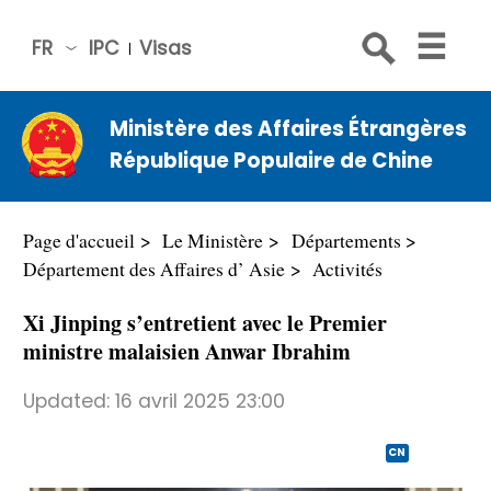
FR
IPC
Visas
简体
中文
Ministère des Affaires Étrangères
Engli
République Populaire de Chine
sh
Русс
кий
Page d'accueil
Le Ministère
Départements
Espa
Département des Affaires d’ Asie
Activités
ñol
Xi Jinping s’entretient avec le Premier
عربي
ministre malaisien Anwar Ibrahim
Updated:
16 avril 2025 23:00
CN