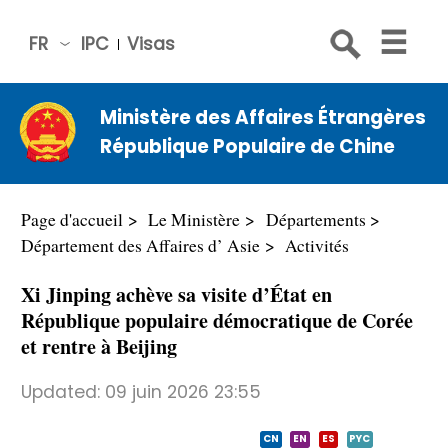
FR
IPC
Visas
简体
中文
Ministère des Affaires Étrangères
Engli
République Populaire de Chine
sh
Русс
кий
Page d'accueil
Le Ministère
Départements
Espa
Département des Affaires d’ Asie
Activités
ñol
Xi Jinping achève sa visite d’État en
عربي
République populaire démocratique de Corée
et rentre à Beijing
Updated:
09 juin 2026 23:55
CN
EN
ES
PYC