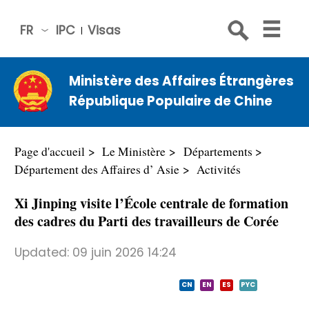
FR
IPC
Visas
简体
中文
Ministère des Affaires Étrangères
Engli
République Populaire de Chine
sh
Русс
кий
Page d'accueil
Le Ministère
Départements
Espa
Département des Affaires d’ Asie
Activités
ñol
Xi Jinping visite l’École centrale de formation
عربي
des cadres du Parti des travailleurs de Corée
Updated:
09 juin 2026 14:24
CN
EN
ES
PYC