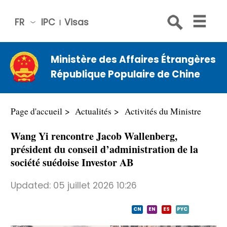
FR
IPC
Visas
简体
中文
Ministère des Affaires Étrangères
Engli
République Populaire de Chine
sh
Русс
кий
Page d'accueil
Actualités
Activités du Ministre
Espa
Wang Yi rencontre Jacob Wallenberg,
ñol
président du conseil d’administration de la
عربي
société suédoise Investor AB
Updated:
05 juillet 2026 10:26
CN
EN
ES
PYC