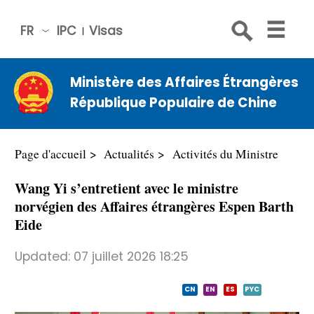
FR
IPC
Visas
简体
中文
Ministère des Affaires Étrangères
Engli
République Populaire de Chine
sh
Русс
кий
Page d'accueil
Actualités
Activités du Ministre
Espa
Wang Yi s’entretient avec le ministre
ñol
norvégien des Affaires étrangères Espen Barth
عربي
Eide
Updated:
07 juillet 2026 18:25
CN
EN
ES
PYC