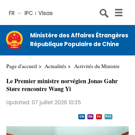
FR
IPC
Visas
简体
中文
Ministère des Affaires Étrangères
Engli
République Populaire de Chine
sh
Русс
кий
Page d'accueil
Actualités
Activités du Ministre
Espa
Le Premier ministre norvégien Jonas Gahr
ñol
Støre rencontre Wang Yi
عربي
Updated:
07 juillet 2026 10:35
CN
EN
ES
PYC