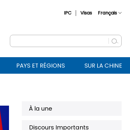
IPC
Visas
Français
简体中文
English
Русский
Español
PAYS ET RÉGIONS
SUR LA CHINE
عربي
À la une
Discours Importants