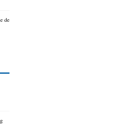
le de
ng