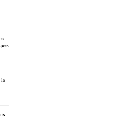
es
iques
 la
nis