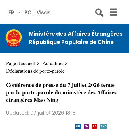
FR
IPC
Visas
简体
中文
Ministère des Affaires Étrangères
Engli
République Populaire de Chine
sh
Русс
кий
Page d'accueil
Actualités
Espa
Déclarations de porte-parole
ñol
Conférence de presse du 7 juillet 2026 tenue
عربي
par la porte-parole du ministère des Affaires
étrangères Mao Ning
Updated:
07 juillet 2026 18:18
CN
EN
ES
PYC