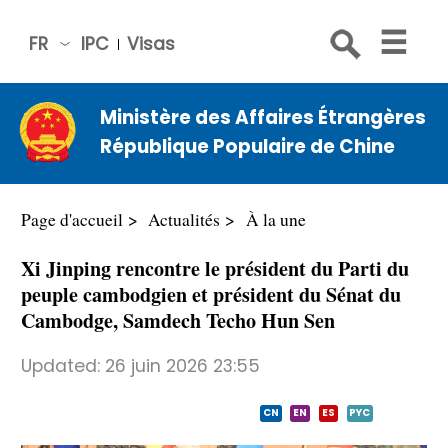
FR
IPC
Visas
简体
中文
Ministère des Affaires Étrangères
Engli
République Populaire de Chine
sh
Русс
кий
Page d'accueil
Actualités
À la une
Espa
Xi Jinping rencontre le président du Parti du
ñol
peuple cambodgien et président du Sénat du
عربي
Cambodge, Samdech Techo Hun Sen
Updated:
26 juin 2026 23:55
CN
EN
ES
PYC