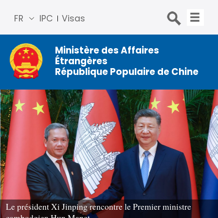
FR
IPC
Visas
简体
中文
Ministère des Affaires
Étrangères
Engli
République Populaire de Chine
sh
Русс
кий
Espa
ñol
عربي
Le président Xi Jinping rencontre le Premier ministre
cambodgien Hun Manet