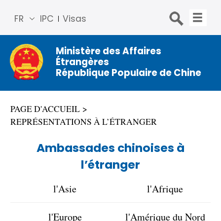
FR
IPC
Visas
简体
中文
Ministère des Affaires
Étrangères
Engli
République Populaire de Chine
sh
Русс
кий
PAGE D'ACCUEIL
Espa
REPRÉSENTATIONS À L’ÉTRANGER
ñol
عربي
Ambassades chinoises à
l’étranger
l'Asie
l'Afrique
l'Europe
l'Amérique du Nord