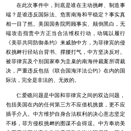
在此次事件中，到底是谁在主动挑衅、制造事
端？是谁违反国际法、危害南海和平稳定？事实真
相一目了然。美国国务院罔顾事实、颠倒黑白，无
端攻击指责中方正当合法维权行动，动辄以履行
《美菲共同防御条约》来威胁中方，为菲律宾的侵
权挑衅行径站台背书、撑腰打气，中方坚决反对。
被菲律宾及个别国家奉为圭臬的南海仲裁案所谓裁
决，严重违反包括《联合国海洋法公约》在内的国
际法，完全是非法的、无效的。
仁爱礁问题是中国和菲律宾之间的双边问题，
包括美国在内的任何第三方不应借机挑拨，更不应
插手介入。中方维护自身合法权利的决心意志坚定
不移，菲方侵权挑衅的图谋不会得逞。中方奉劝美