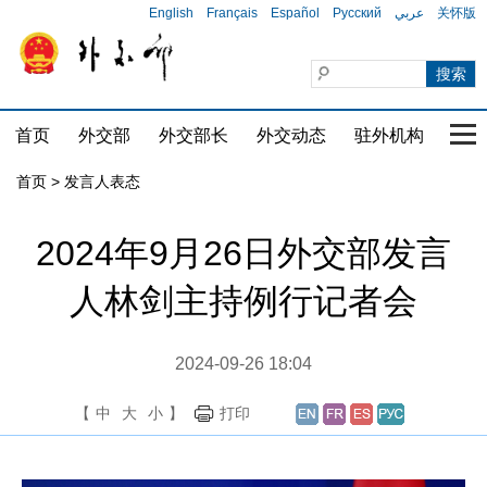
English
Français
Español
Русский
عربي
关怀版
首页
外交部
外交部长
外交动态
驻外机构
国家
首页
>
发言人表态
2024年9月26日外交部发言
人林剑主持例行记者会
2024-09-26 18:04
【
中
大
小
】
打印