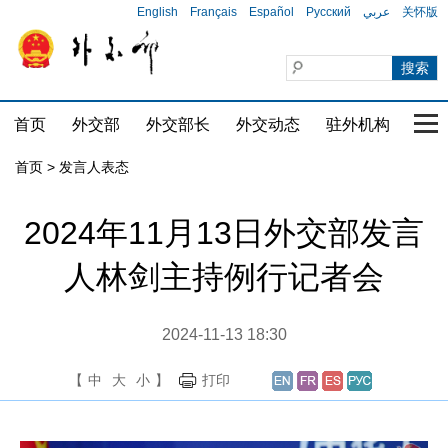
English
Français
Español
Русский
عربي
关怀版
首页
外交部
外交部长
外交动态
驻外机构
国家
首页
>
发言人表态
2024年11月13日外交部发言
人林剑主持例行记者会
2024-11-13 18:30
【
中
大
小
】
打印