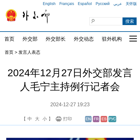
English
Français
Español
Русский
عربي
关怀版
首页
外交部
外交部长
外交动态
驻外机构
国家
首页
>
发言人表态
2024年12月27日外交部发言
人毛宁主持例行记者会
2024-12-27 19:23
【
中
大
小
】
打印