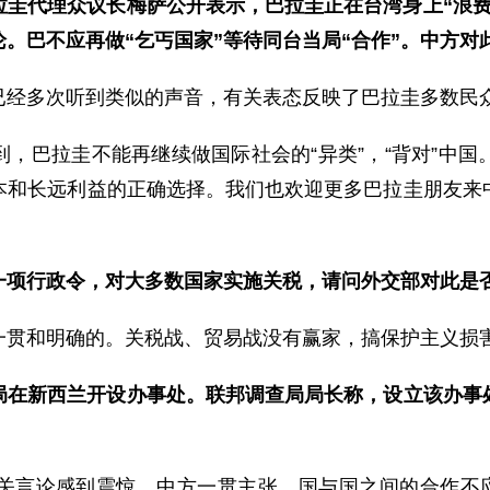
拉圭代理众议长梅萨公开表示，巴拉圭正在台湾身上“浪费
。巴不应再做“乞丐国家”等待同台当局“合作”。中方对
已经多次听到类似的声音，有关表态反映了巴拉圭多数民
，巴拉圭不能再继续做国际社会的“异类”，“背对”中
本和长远利益的正确选择。我们也欢迎更多巴拉圭朋友来
一项行政令，对大多数国家实施关税，请问外交部对此是
一贯和明确的。关税战、贸易战没有赢家，搞保护主义损
局在新西兰开设办事处。联邦调查局局长称，设立该办事
关言论感到震惊。中方一贯主张，国与国之间的合作不应