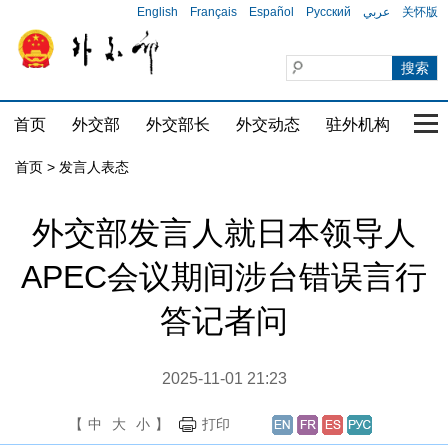
English
Français
Español
Русский
عربي
关怀版
首页
外交部
外交部长
外交动态
驻外机构
国家
首页
>
发言人表态
外交部发言人就日本领导人
APEC会议期间涉台错误言行
答记者问
2025-11-01 21:23
【
中
大
小
】
打印