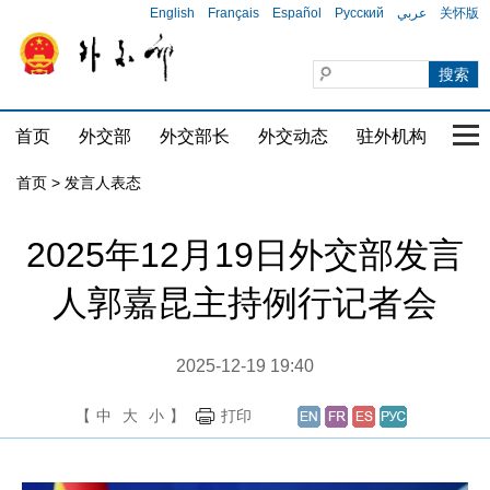
English
Français
Español
Русский
عربي
关怀版
首页
外交部
外交部长
外交动态
驻外机构
国家
首页
>
发言人表态
2025年12月19日外交部发言
人郭嘉昆主持例行记者会
2025-12-19 19:40
【
中
大
小
】
打印