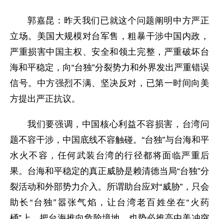
郭嘉昆：昨天我们已就这个问题阐明中方严正
立场。美国大规模对台军售，粗暴干涉中国内政，
严重损害中国主权、安全和领土完整，严重破坏台
海和平稳定，向“台独”分裂势力和外界发出严重错误
信号。中方强烈不满、坚决反对，已第一时间向美
方提出严正抗议。
我们要强调，中国核心利益不容损害，台湾问
题不容干涉，中国底线不容触碰。“台独”与台海和平
水火不容，任何武装台湾的行径都将面临严重后
果。台海和平稳定的真正威胁是赖清德当局“台独”分
裂活动和外部势力介入。所谓助台应对“威胁”，只会
助长“台独”嚣张气焰，让台湾老百姓坐在“火药
桶”上，把台海推向危险境地，也势必推高中美冲突