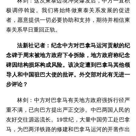
林剑：这次柬泰边境冲突爆发后，中方一直积
极调停斡旋。我们将始终做柬泰关系发展的促进
者，愿意提供一切必要协助和支持，期待并相信柬
泰关系早日重回正轨。
法新社记者：纪念中方对巴拿马运河贡献的纪
念碑于周末被地方政府下令拆除，地方政府称纪念
碑因结构损坏构成风险。该决定遭到巴拿马其他领
导人和中国驻巴大使的批评。外交部对此有无进一
步评论？
林剑：中方对巴拿马有关地方政府强拆行径严
重不满，已向巴方提出严正交涉。中巴两国人民的
友好交往源远流长。19世纪，大量中国劳工赴巴拿
马，为巴两洋铁路的修建和巴拿马运河的开凿作出