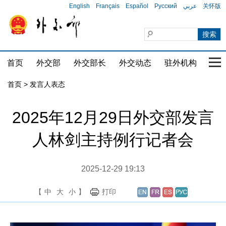
English
Français
Español
Русский
عربي
关怀版
首页
外交部
外交部长
外交动态
驻外机构
国家
首页
>
发言人表态
2025年12月29日外交部发言
人林剑主持例行记者会
2025-12-29 19:13
【
中
大
小
】
打印