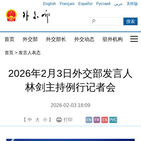
English
Français
Español
Русский
عربي
关怀版
首页
外交部
外交部长
外交动态
驻外机构
国家
首页
>
发言人表态
2026年2月3日外交部发言人
林剑主持例行记者会
2026-02-03 18:09
【
中
大
小
】
打印