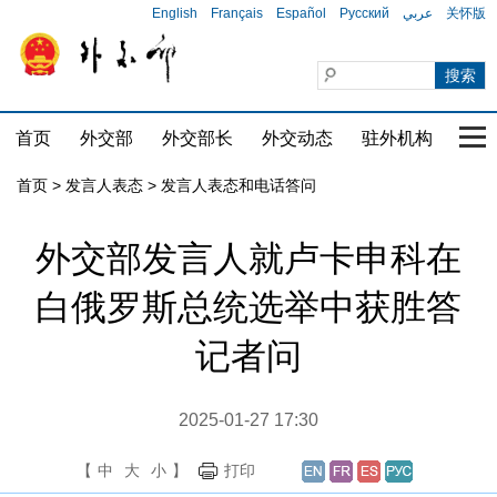
English
Français
Español
Русский
عربي
关怀版
首页
外交部
外交部长
外交动态
驻外机构
国家
首页
>
发言人表态
>
发言人表态和电话答问
外交部发言人就卢卡申科在
白俄罗斯总统选举中获胜答
记者问
2025-01-27 17:30
【
中
大
小
】
打印