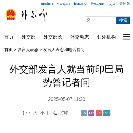
English
Français
Español
Русский
عربي
关怀版
首页
外交部
外交部长
外交动态
驻外机构
国家
首页
>
发言人表态
>
发言人表态和电话答问
外交部发言人就当前印巴局
势答记者问
2025-05-07 11:20
【
中
大
小
】
打印