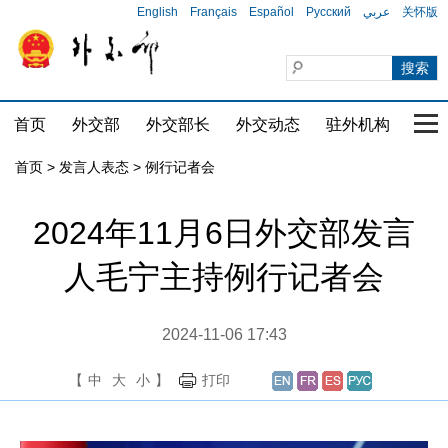
English
Français
Español
Русский
عربي
关怀版
首页
外交部
外交部长
外交动态
驻外机构
国家
首页
>
发言人表态
>
例行记者会
2024年11月6日外交部发言
人毛宁主持例行记者会
2024-11-06 17:43
【
中
大
小
】
打印