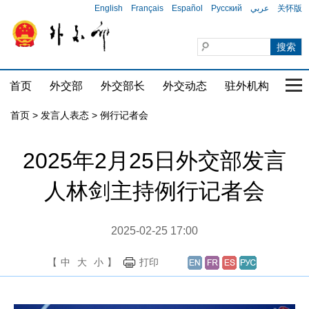
English
Français
Español
Русский
عربي
关怀版
首页
外交部
外交部长
外交动态
驻外机构
国家
首页
>
发言人表态
>
例行记者会
2025年2月25日外交部发言
人林剑主持例行记者会
2025-02-25 17:00
【
中
大
小
】
打印