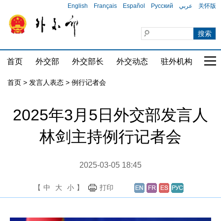
English
Français
Español
Русский
عربي
关怀版
首页
外交部
外交部长
外交动态
驻外机构
国家
首页
>
发言人表态
>
例行记者会
2025年3月5日外交部发言人
林剑主持例行记者会
2025-03-05 18:45
【
中
大
小
】
打印