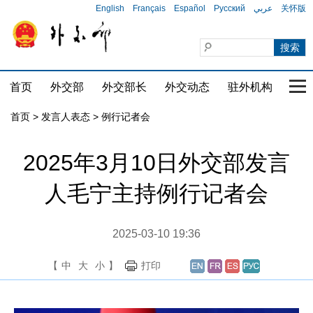
English
Français
Español
Русский
عربي
关怀版
首页
外交部
外交部长
外交动态
驻外机构
国家
首页
>
发言人表态
>
例行记者会
2025年3月10日外交部发言
人毛宁主持例行记者会
2025-03-10 19:36
【
中
大
小
】
打印