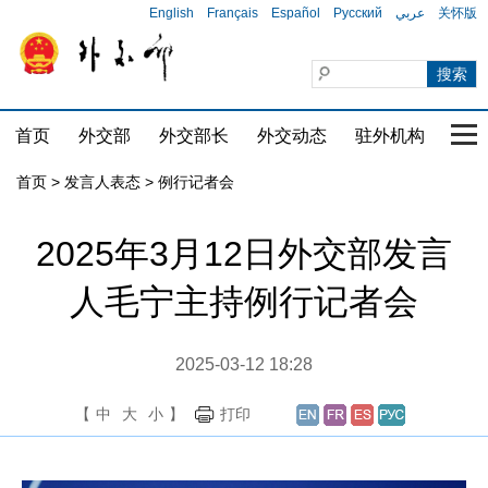
English
Français
Español
Русский
عربي
关怀版
首页
外交部
外交部长
外交动态
驻外机构
国家
首页
>
发言人表态
>
例行记者会
2025年3月12日外交部发言
人毛宁主持例行记者会
2025-03-12 18:28
【
中
大
小
】
打印