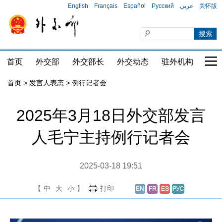
English
Français
Español
Русский
عربي
关怀版
首页
外交部
外交部长
外交动态
驻外机构
国家
首页
>
发言人表态
>
例行记者会
2025年3月18日外交部发言
人毛宁主持例行记者会
2025-03-18 19:51
【
中
大
小
】
打印