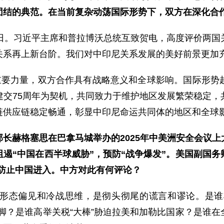
团结的典范。在当前复杂动荡国际形势下，双方在深化合
念日。习近平主席和普拉博沃总统互致贺电，高度评价两国
关系再上新台阶。我们对中印尼关系发展的美好前景更加
”重要力量，双方合作具有战略意义和全球影响。国际形势
建交75周年为契机，共同致力于维护地区发展繁荣稳定，
链供应链稳定畅通，彰显中印尼命运共同体的地区和全球
长赫格塞思在巴拿马城举办的2025年中美洲安全会议上
遏“中国在西半球威胁”，预防“战争爆发”。美国副国
防止中国进入。中方对此有何评论？
形态偏见和冷战思维，是彻头彻尾的谎言和谬论。是谁将
脚？是谁高举关税“大棒”胁迫拉美和加勒比国家？是谁